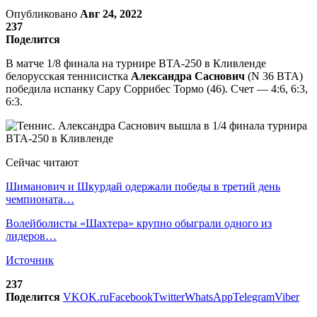
Опубликовано
Авг 24, 2022
237
Поделится
В матче 1/8 финала на турнире ВТА-250 в Кливленде
белорусская теннисистка
Александра Саснович
(N 36 ВТА)
победила испанку Сару Соррибес Тормо (46). Счет — 4:6, 6:3,
6:3.
Сейчас читают
Шиманович и Шкурдай одержали победы в третий день
чемпионата…
Волейболисты «Шахтера» крупно обыграли одного из
лидеров…
Источник
237
Поделится
VK
OK.ru
Facebook
Twitter
WhatsApp
Telegram
Viber