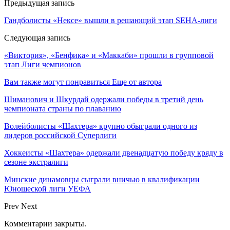
Предыдущая запись
Гандболисты «Нексе» вышли в решающий этап SEHA-лиги
Следующая запись
«Виктория», «Бенфика» и «Маккаби» прошли в групповой
этап Лиги чемпионов
Вам также могут понравиться
Еще от автора
Шиманович и Шкурдай одержали победы в третий день
чемпионата страны по плаванию
Волейболисты «Шахтера» крупно обыграли одного из
лидеров российской Суперлиги
Хоккеисты «Шахтера» одержали двенадцатую победу кряду в
сезоне экстралиги
Минские динамовцы сыграли вничью в квалификации
Юношеской лиги УЕФА
Prev
Next
Комментарии закрыты.