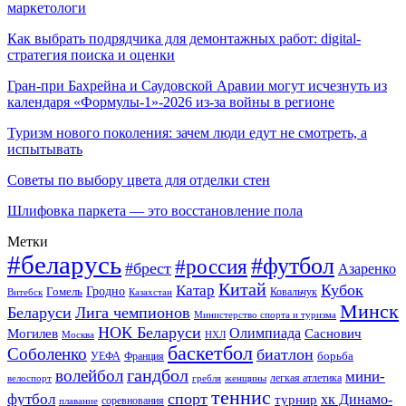
маркетологи
Как выбрать подрядчика для демонтажных работ: digital-
стратегия поиска и оценки
Гран-при Бахрейна и Саудовской Аравии могут исчезнуть из
календаря «Формулы-1»-2026 из-за войны в регионе
Туризм нового поколения: зачем люди едут не смотреть, а
испытывать
Советы по выбору цвета для отделки стен
Шлифовка паркета — это восстановление пола
Метки
#беларусь
#футбол
#россия
#брест
Азаренко
Китай
Кубок
Катар
Гомель
Гродно
Казахстан
Ковальчук
Витебск
Минск
Беларуси
Лига чемпионов
Министерство спорта и туризма
НОК Беларуси
Олимпиада
Могилев
Саснович
Москва
НХЛ
баскетбол
Соболенко
биатлон
борьба
УЕФА
Франция
гандбол
волейбол
мини-
легкая атлетика
гребля
женщины
велоспорт
теннис
спорт
футбол
хк Динамо-
турнир
соревнования
плавание