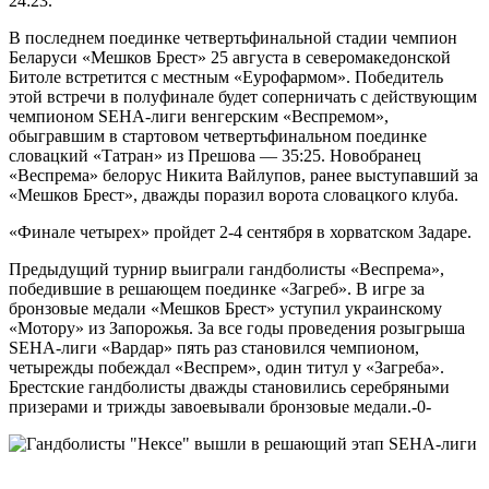
24:23.
В последнем поединке четвертьфинальной стадии чемпион
Беларуси «Мешков Брест» 25 августа в северомакедонской
Битоле встретится с местным «Еурофармом». Победитель
этой встречи в полуфинале будет соперничать с действующим
чемпионом SEHA-лиги венгерским «Веспремом»,
обыгравшим в стартовом четвертьфинальном поединке
словацкий «Татран» из Прешова — 35:25. Новобранец
«Веспрема» белорус Никита Вайлупов, ранее выступавший за
«Мешков Брест», дважды поразил ворота словацкого клуба.
«Финале четырех» пройдет 2-4 сентября в хорватском Задаре.
Предыдущий турнир выиграли гандболисты «Веспрема»,
победившие в решающем поединке «Загреб». В игре за
бронзовые медали «Мешков Брест» уступил украинскому
«Мотору» из Запорожья. За все годы проведения розыгрыша
SEHA-лиги «Вардар» пять раз становился чемпионом,
четырежды побеждал «Веспрем», один титул у «Загреба».
Брестские гандболисты дважды становились серебряными
призерами и трижды завоевывали бронзовые медали.-0-