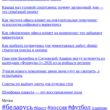
Крыша над головой спортсмена: почему загородный дом —
это серьёзный проект
Как чистота офиса влияет на покупательское поведение:
психология цифрового маркетинга
Как оформление офиса влияет на конверсию: что забывают
маркетологи
Как выбрать подрядчика для демонтажных работ: digital-
стратегия поиска и оценки
Гран-при Бахрейна и Саудовской Аравии могут исчезнуть из
календаря «Формулы-1»-2026 из-за войны в регионе
Туризм нового поколения: зачем люди едут не смотреть, а
испытывать
Советы по выбору цвета для отделки стен
Шлифовка паркета — это восстановление пола
Метки
#беларусь
#футбол
#россия
#брест
Азаренко