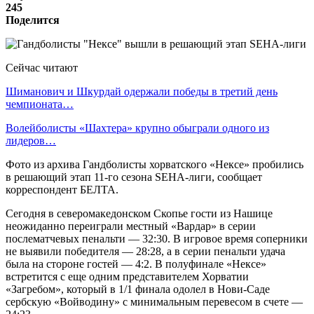
245
Поделится
Сейчас читают
Шиманович и Шкурдай одержали победы в третий день
чемпионата…
Волейболисты «Шахтера» крупно обыграли одного из
лидеров…
Фото из архива Гандболисты хорватского «Нексе» пробились
в решающий этап 11-го сезона SEHA-лиги, сообщает
корреспондент БЕЛТА.
Сегодня в северомакедонском Скопье гости из Нашице
неожиданно переиграли местный «Вардар» в серии
послематчевых пенальти — 32:30. В игровое время соперники
не выявили победителя — 28:28, а в серии пенальти удача
была на стороне гостей — 4:2. В полуфинале «Нексе»
встретится с еще одним представителем Хорватии
«Загребом», который в 1/1 финала одолел в Нови-Саде
сербскую «Войводину» с минимальным перевесом в счете —