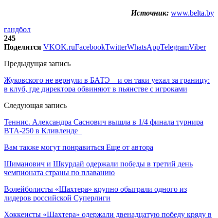
Источник:
www.belta.by
гандбол
245
Поделится
VK
OK.ru
Facebook
Twitter
WhatsApp
Telegram
Viber
Предыдущая запись
Жуковского не вернули в БАТЭ – и он таки уехал за границу:
в клуб, где директора обвиняют в пьянстве с игроками
Следующая запись
Теннис. Александра Саснович вышла в 1/4 финала турнира
ВТА-250 в Кливленде
Вам также могут понравиться
Еще от автора
Шиманович и Шкурдай одержали победы в третий день
чемпионата страны по плаванию
Волейболисты «Шахтера» крупно обыграли одного из
лидеров российской Суперлиги
Хоккеисты «Шахтера» одержали двенадцатую победу кряду в