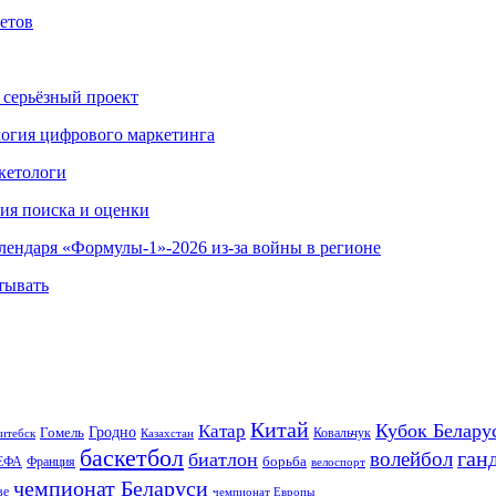
етов
 серьёзный проект
ология цифрового маркетинга
кетологи
гия поиска и оценки
алендаря «Формулы-1»-2026 из-за войны в регионе
тывать
Китай
Кубок Белару
Катар
Гомель
Гродно
Казахстан
Ковальчук
итебск
баскетбол
ган
волейбол
биатлон
борьба
ЕФА
Франция
велоспорт
чемпионат Беларуси
ве
чемпионат Европы