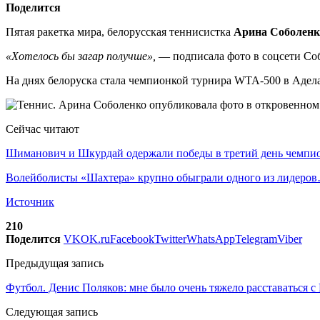
Поделится
Пятая ракетка мира, белорусская теннисистка
Арина Соболенк
«Хотелось бы загар получше»,
— подписала фото в соцсети Соб
На днях белоруска стала чемпионкой турнира WTA-500 в Адела
Сейчас читают
Шиманович и Шкурдай одержали победы в третий день чемп
Волейболисты «Шахтера» крупно обыграли одного из лидеро
Источник
210
Поделится
VK
OK.ru
Facebook
Twitter
WhatsApp
Telegram
Viber
Предыдущая запись
Футбол. Денис Поляков: мне было очень тяжело расставаться с
Следующая запись