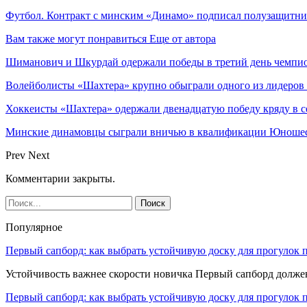
Футбол. Контракт с минским «Динамо» подписал полузащитн
Вам также могут понравиться
Еще от автора
Шиманович и Шкурдай одержали победы в третий день чемпио
Волейболисты «Шахтера» крупно обыграли одного из лидеров
Хоккеисты «Шахтера» одержали двенадцатую победу кряду в с
Минские динамовцы сыграли вничью в квалификации Юноше
Prev
Next
Комментарии закрыты.
Популярное
Первый сапборд: как выбрать устойчивую доску для прогулок 
Устойчивость важнее скорости новичка Первый сапборд долж
Первый сапборд: как выбрать устойчивую доску для прогулок 