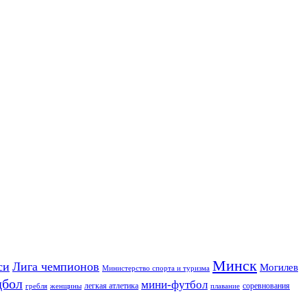
Минск
си
Лига чемпионов
Могилев
Министерство спорта и туризма
дбол
мини-футбол
легкая атлетика
соревнования
гребля
женщины
плавание