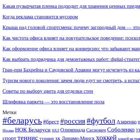
Какая пузырчатая пленка подходит для хранения ценных предм
Когда реклама становится мусором
Крыша над головой спортсмена: почему загородный дом — это
Как чистота офиса влияет на покупательское поведение: псих
Как оформление офиса влияет на конверсию: что забывают мар
Как выбрать подрядчика для демонтажных работ: digital-страте
Гран-при Бахрейна и Саудовской Аравии могут исчезнуть из к
Туризм нового поколения: зачем люди едут не смотреть, а испы
Советы по выбору цвета для отделки стен
Шлифовка паркета — это восстановление пола
Метки
#беларусь
#футбол
#россия
#брест
Азаренко
В
Соболенко
НОК Беларуси
Олимпиада
Саснович
У
Москва
НХЛ
хоккей
теннис
спорт
хк Динамо-Минск
турнир
хоккей на тра