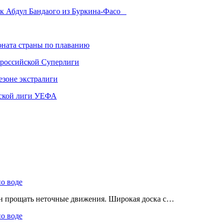
ик Абдул Бандаого из Буркина-Фасо
ната страны по плаванию
 российской Суперлиги
езоне экстралиги
ской лиги УЕФА
по воде
ен прощать неточные движения. Широкая доска с…
по воде