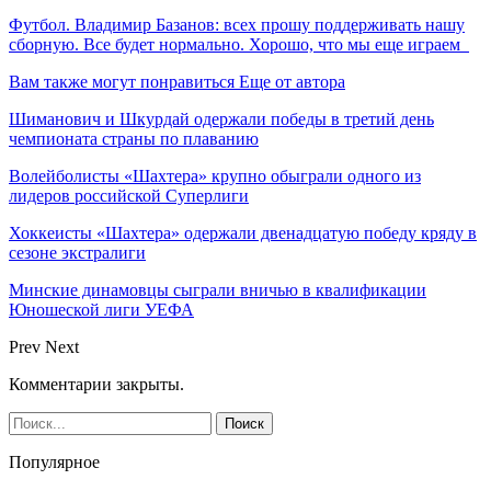
Футбол. Владимир Базанов: всех прошу поддерживать нашу
сборную. Все будет нормально. Хорошо, что мы еще играем
Вам также могут понравиться
Еще от автора
Шиманович и Шкурдай одержали победы в третий день
чемпионата страны по плаванию
Волейболисты «Шахтера» крупно обыграли одного из
лидеров российской Суперлиги
Хоккеисты «Шахтера» одержали двенадцатую победу кряду в
сезоне экстралиги
Минские динамовцы сыграли вничью в квалификации
Юношеской лиги УЕФА
Prev
Next
Комментарии закрыты.
Популярное