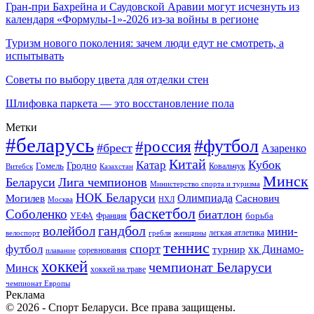
Гран-при Бахрейна и Саудовской Аравии могут исчезнуть из
календаря «Формулы-1»-2026 из-за войны в регионе
Туризм нового поколения: зачем люди едут не смотреть, а
испытывать
Советы по выбору цвета для отделки стен
Шлифовка паркета — это восстановление пола
Метки
#беларусь
#футбол
#россия
#брест
Азаренко
Китай
Кубок
Катар
Гомель
Гродно
Казахстан
Ковальчук
Витебск
Минск
Беларуси
Лига чемпионов
Министерство спорта и туризма
НОК Беларуси
Олимпиада
Могилев
Саснович
Москва
НХЛ
баскетбол
Соболенко
биатлон
борьба
УЕФА
Франция
гандбол
волейбол
мини-
легкая атлетика
гребля
женщины
велоспорт
теннис
спорт
футбол
хк Динамо-
турнир
соревнования
плавание
хоккей
чемпионат Беларуси
Минск
хоккей на траве
чемпионат Европы
Реклама
© 2026 - Спорт Беларуси. Все права защищены.