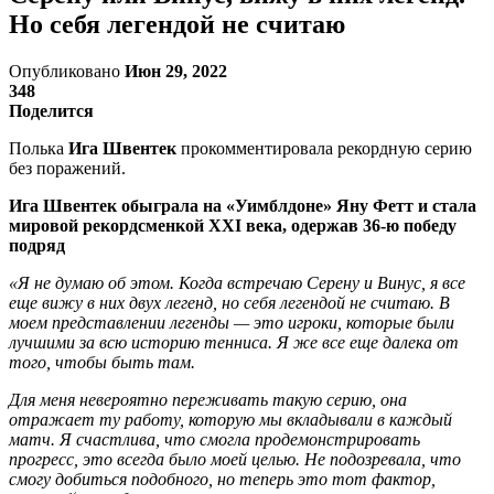
Но себя легендой не считаю
Опубликовано
Июн 29, 2022
348
Поделится
Полька
Ига Швентек
прокомментировала рекордную серию
без поражений.
Ига Швентек обыграла на «Уимблдоне» Яну Фетт и стала
мировой рекордсменкой XXI века, одержав 36-ю победу
подряд
«Я не думаю об этом. Когда встречаю Серену и Винус, я все
еще вижу в них двух легенд, но себя легендой не считаю. В
моем представлении легенды — это игроки, которые были
лучшими за всю историю тенниса. Я же все еще далека от
того, чтобы быть там.
Для меня невероятно переживать такую серию, она
отражает ту работу, которую мы вкладывали в каждый
матч. Я счастлива, что смогла продемонстрировать
прогресс, это всегда было моей целью. Не подозревала, что
смогу добиться подобного, но теперь это тот фактор,