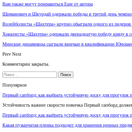
Вам также могут понравиться
Еще от автора
Шиманович и Шкурдай одержали победы в третий день чемпио
Волейболисты «Шахтера» крупно обыграли одного из лидеров
Хоккеисты «Шахтера» одержали двенадцатую победу кряду в с
Минские динамовцы сыграли вничью в квалификации Юноше
Prev
Next
Комментарии закрыты.
Популярное
Первый сапборд: как выбрать устойчивую доску для прогулок 
Устойчивость важнее скорости новичка Первый сапборд долж
Первый сапборд: как выбрать устойчивую доску для прогулок 
Какая пузырчатая пленка подходит для хранения ценных предм