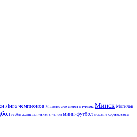
Минск
си
Лига чемпионов
Могилев
Министерство спорта и туризма
дбол
мини-футбол
легкая атлетика
соревнования
гребля
женщины
плавание