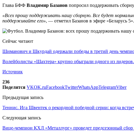
Глава БФФ
Владимир Базанов
попросил поддерживать сборну
«Всех прошу поддерживать нашу сборную. Все будет нормальн
поддерживайте его»
, — отметил Базанов в эфире «Беларусь 5»
Сейчас читают
Шиманович и Шкурдай одержали победы в третий день чемп
Волейболисты «Шахтера» крупно обыграли одного из лидеро
Источник
236
Поделится
VK
OK.ru
Facebook
Twitter
WhatsApp
Telegram
Viber
Предыдущая запись
Теннис. Ига Швентек о рекордной победной серии: когда встр
Следующая запись
Вице-чемпион КХЛ «Металлург» проведет предсезонный сбор