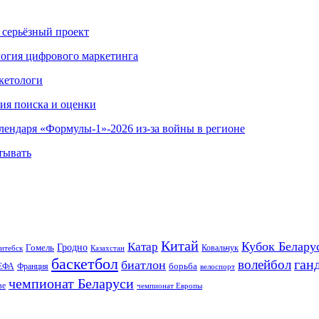
 серьёзный проект
ология цифрового маркетинга
кетологи
гия поиска и оценки
алендаря «Формулы-1»-2026 из-за войны в регионе
тывать
Китай
Кубок Белару
Катар
Гомель
Гродно
Казахстан
Ковальчук
итебск
баскетбол
ган
волейбол
биатлон
борьба
ЕФА
Франция
велоспорт
чемпионат Беларуси
ве
чемпионат Европы