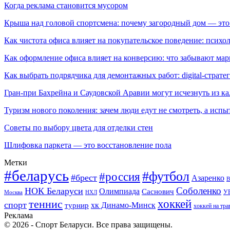
Когда реклама становится мусором
Крыша над головой спортсмена: почему загородный дом — это
Как чистота офиса влияет на покупательское поведение: псих
Как оформление офиса влияет на конверсию: что забывают мар
Как выбрать подрядчика для демонтажных работ: digital-страте
Гран-при Бахрейна и Саудовской Аравии могут исчезнуть из к
Туризм нового поколения: зачем люди едут не смотреть, а испы
Советы по выбору цвета для отделки стен
Шлифовка паркета — это восстановление пола
Метки
#беларусь
#футбол
#россия
#брест
Азаренко
В
Соболенко
НОК Беларуси
Олимпиада
Саснович
У
Москва
НХЛ
хоккей
теннис
спорт
хк Динамо-Минск
турнир
хоккей на тра
Реклама
© 2026 - Спорт Беларуси. Все права защищены.