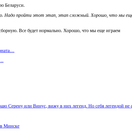
ю Беларуси.
о. Надо пройти этот этап, этап сложный. Хорошо, что мы еще
.
ионата…
в…
ечаю Серену или Винус, вижу в них легенд. Но себя легендой н
 в Минске