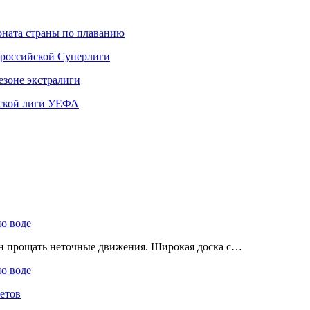
ната страны по плаванию
 российской Суперлиги
езоне экстралиги
ской лиги УЕФА
по воде
ен прощать неточные движения. Широкая доска с…
по воде
етов