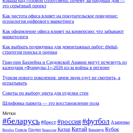
Крыша над головой спортсмена: почему загородный дом —
это серьёзный проект
Как чистота офиса влияет на покупательское поведение:
психология цифрового маркетинга
Как оформление офиса влияет на конверсию: что забывают
маркетологи
Как выбрать подрядчика для демонтажных работ: digital-
стратегия поиска и оценки
Гран-при Бахрейна и Саудовской Аравии могут исчезнуть из
календаря «Формулы-1»-2026 из-за войны в регионе
Туризм нового поколения: зачем люди едут не смотреть, а
испытывать
Советы по выбору цвета для отделки стен
Шлифовка паркета — это восстановление пола
Метки
#беларусь
#футбол
#россия
#брест
Азаренко
Китай
Кубок
Катар
Гомель
Гродно
Казахстан
Ковальчук
Витебск