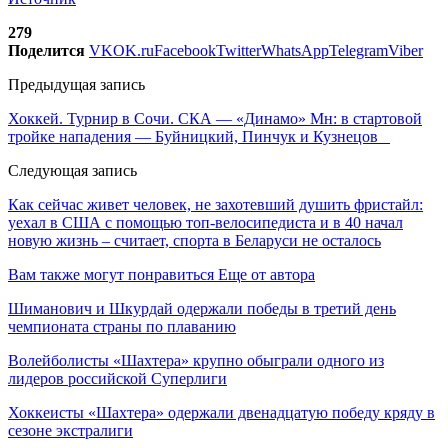
279
Поделится
VK
OK.ru
Facebook
Twitter
WhatsApp
Telegram
Viber
Предыдущая запись
Хоккей. Турнир в Сочи. СКА — «Динамо» Мн: в стартовой
тройке нападения — Буйницкий, Пинчук и Кузнецов
Следующая запись
Как сейчас живет человек, не захотевший душить фристайл:
уехал в США с помощью топ-велосипедиста и в 40 начал
новую жизнь – считает, спорта в Беларуси не осталось
Вам также могут понравиться
Еще от автора
Шиманович и Шкурдай одержали победы в третий день
чемпионата страны по плаванию
Волейболисты «Шахтера» крупно обыграли одного из
лидеров российской Суперлиги
Хоккеисты «Шахтера» одержали двенадцатую победу кряду в
сезоне экстралиги