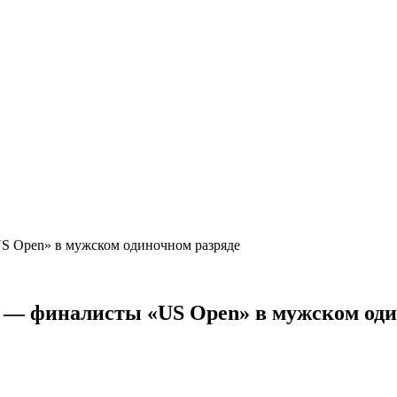
US Open» в мужском одиночном разряде
ас — финалисты «US Open» в мужском од