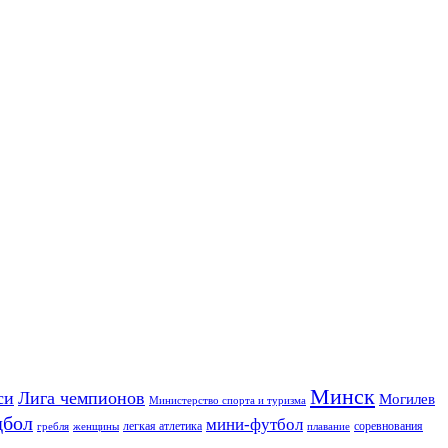
Минск
си
Лига чемпионов
Могилев
Министерство спорта и туризма
дбол
мини-футбол
легкая атлетика
соревнования
гребля
женщины
плавание