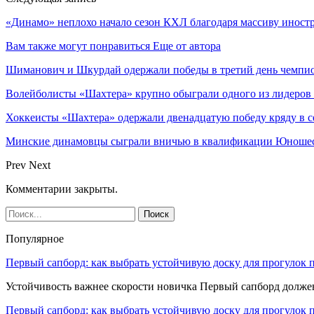
«Динамо» неплохо начало сезон КХЛ благодаря массиву иностра
Вам также могут понравиться
Еще от автора
Шиманович и Шкурдай одержали победы в третий день чемпио
Волейболисты «Шахтера» крупно обыграли одного из лидеров
Хоккеисты «Шахтера» одержали двенадцатую победу кряду в с
Минские динамовцы сыграли вничью в квалификации Юноше
Prev
Next
Комментарии закрыты.
Популярное
Первый сапборд: как выбрать устойчивую доску для прогулок 
Устойчивость важнее скорости новичка Первый сапборд долж
Первый сапборд: как выбрать устойчивую доску для прогулок 