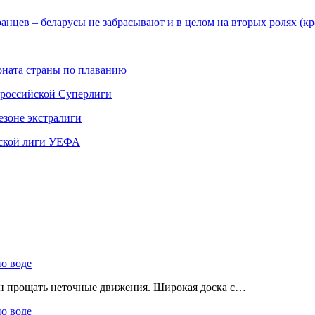
нцев – беларусы не забрасывают и в целом на вторых ролях (кро
ната страны по плаванию
 российской Суперлиги
езоне экстралиги
ской лиги УЕФА
по воде
ен прощать неточные движения. Широкая доска с…
по воде