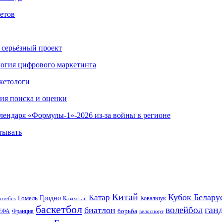
етов
 серьёзный проект
ология цифрового маркетинга
кетологи
гия поиска и оценки
алендаря «Формулы-1»-2026 из-за войны в регионе
тывать
Китай
Кубок Белару
Катар
Гомель
Гродно
Казахстан
Ковальчук
итебск
баскетбол
ган
волейбол
биатлон
борьба
ЕФА
Франция
велоспорт