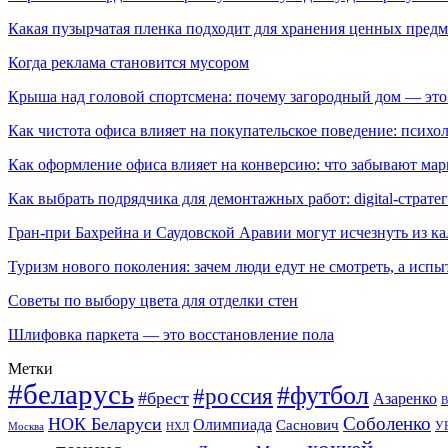
Какая пузырчатая пленка подходит для хранения ценных предм
Когда реклама становится мусором
Крыша над головой спортсмена: почему загородный дом — это
Как чистота офиса влияет на покупательское поведение: псих
Как оформление офиса влияет на конверсию: что забывают мар
Как выбрать подрядчика для демонтажных работ: digital-страте
Гран-при Бахрейна и Саудовской Аравии могут исчезнуть из к
Туризм нового поколения: зачем люди едут не смотреть, а испы
Советы по выбору цвета для отделки стен
Шлифовка паркета — это восстановление пола
Метки
#беларусь
#футбол
#россия
#брест
Азаренко
В
Соболенко
НОК Беларуси
Олимпиада
Саснович
У
Москва
НХЛ