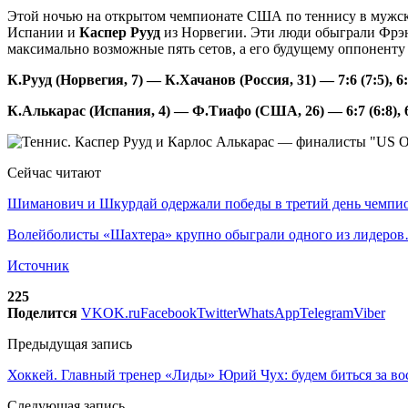
Этой ночью на открытом чемпионате США по теннису в мужск
Испании и
Каспер Рууд
из Норвегии. Эти люди обыграли Фрэн
максимально возможные пять сетов, а его будущему оппоненту
К.Рууд (Норвегия, 7) — К.Хачанов (Россия, 31) — 7:6 (7:5), 6:2
К.Алькарас (Испания, 4) — Ф.Тиафо (США, 26) — 6:7 (6:8), 6:3,
Сейчас читают
Шиманович и Шкурдай одержали победы в третий день чемп
Волейболисты «Шахтера» крупно обыграли одного из лидеро
Источник
225
Поделится
VK
OK.ru
Facebook
Twitter
WhatsApp
Telegram
Viber
Предыдущая запись
Хоккей. Главный тренер «Лиды» Юрий Чух: будем биться за во
Следующая запись