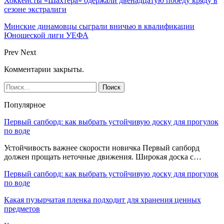
Хоккеисты «Шахтера» одержали двенадцатую победу кряду в
сезоне экстралиги
Минские динамовцы сыграли вничью в квалификации
Юношеской лиги УЕФА
Prev
Next
Комментарии закрыты.
Популярное
Первый сапборд: как выбрать устойчивую доску для прогулок
по воде
Устойчивость важнее скорости новичка Первый сапборд
должен прощать неточные движения. Широкая доска с…
Первый сапборд: как выбрать устойчивую доску для прогулок
по воде
Какая пузырчатая пленка подходит для хранения ценных
предметов