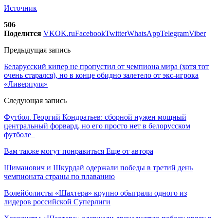
Источник
506
Поделится
VK
OK.ru
Facebook
Twitter
WhatsApp
Telegram
Viber
Предыдущая запись
Беларусский кипер не пропустил от чемпиона мира (хотя тот
очень старался), но в конце обидно залетело от экс-игрока
«Ливерпуля»
Следующая запись
Футбол. Георгий Кондратьев: сборной нужен мощный
центральный форвард, но его просто нет в белорусском
футболе
Вам также могут понравиться
Еще от автора
Шиманович и Шкурдай одержали победы в третий день
чемпионата страны по плаванию
Волейболисты «Шахтера» крупно обыграли одного из
лидеров российской Суперлиги