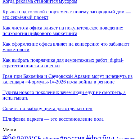
Когда реклама становится мусором
Крыша над головой спортсмена: почему загородный дом —
это серьёзный проект
Как чистота офиса влияет на покупательское поведение:
психология цифрового маркетинга
Как оформление офиса влияет на конверсию: что забывают
маркетологи
Как выбрать подрядчика для демонтажных работ: digital-
стратегия поиска и оценки
Гран-при Бахрейна и Саудовской Аравии могут исчезнуть из
календаря «Формулы-1»-2026 из-за войны в регионе
Туризм нового поколения: зачем люди едут не смотреть, а
испытывать
Советы по выбору цвета для отделки стен
Шлифовка паркета — это восстановление пола
Метки
#беларусь
#футбол
#россия
#брест
Азаренко