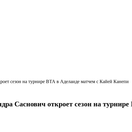
кроет сезон на турнире ВТА в Аделаиде матчем с Кайей Канепи
ндра Саснович откроет сезон на турнире