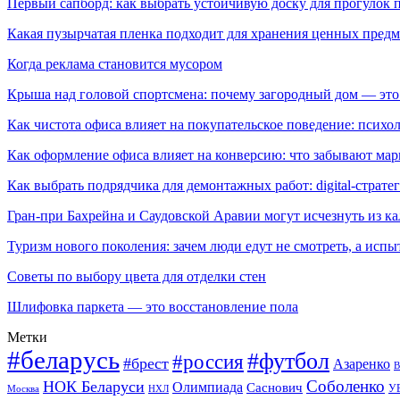
Первый сапборд: как выбрать устойчивую доску для прогулок 
Какая пузырчатая пленка подходит для хранения ценных предм
Когда реклама становится мусором
Крыша над головой спортсмена: почему загородный дом — это
Как чистота офиса влияет на покупательское поведение: псих
Как оформление офиса влияет на конверсию: что забывают мар
Как выбрать подрядчика для демонтажных работ: digital-страте
Гран-при Бахрейна и Саудовской Аравии могут исчезнуть из к
Туризм нового поколения: зачем люди едут не смотреть, а испы
Советы по выбору цвета для отделки стен
Шлифовка паркета — это восстановление пола
Метки
#беларусь
#футбол
#россия
#брест
Азаренко
В
Соболенко
НОК Беларуси
Олимпиада
Саснович
У
Москва
НХЛ