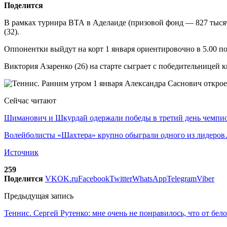
Поделится
В рамках турнира ВТА в Аделаиде (призовой фонд — 827 тысяч
(32).
Оппонентки выйдут на корт 1 января ориентировочно в 5.00 п
Виктория Азаренко (26) на старте сыграет с победительницей 
Сейчас читают
Шиманович и Шкурдай одержали победы в третий день чемп
Волейболисты «Шахтера» крупно обыграли одного из лидеро
Источник
259
Поделится
VK
OK.ru
Facebook
Twitter
WhatsApp
Telegram
Viber
Предыдущая запись
Теннис. Сергей Рутенко: мне очень не понравилось, что от бе