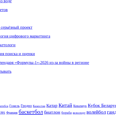
по воде
етов
 серьёзный проект
ология цифрового маркетинга
кетологи
гия поиска и оценки
алендаря «Формулы-1»-2026 из-за войны в регионе
тывать
Китай
Кубок Белару
Катар
Гомель
Гродно
Казахстан
Ковальчук
итебск
баскетбол
ган
волейбол
биатлон
борьба
ЕФА
Франция
велоспорт