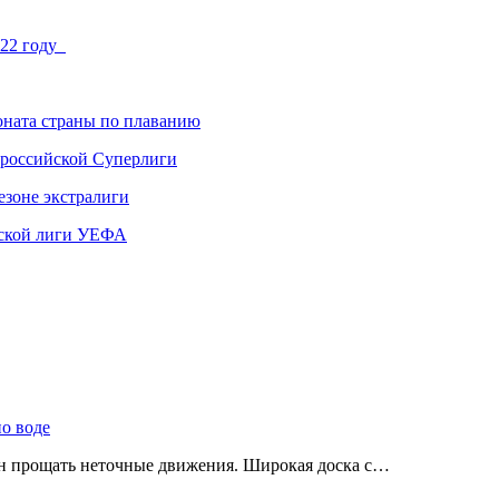
022 году
ната страны по плаванию
 российской Суперлиги
езоне экстралиги
ской лиги УЕФА
по воде
ен прощать неточные движения. Широкая доска с…