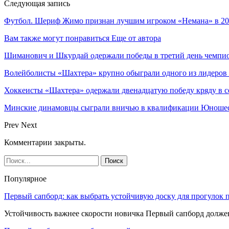
Следующая запись
Футбол. Шериф Жимо признан лучшим игроком «Немана» в 2
Вам также могут понравиться
Еще от автора
Шиманович и Шкурдай одержали победы в третий день чемпио
Волейболисты «Шахтера» крупно обыграли одного из лидеров
Хоккеисты «Шахтера» одержали двенадцатую победу кряду в с
Минские динамовцы сыграли вничью в квалификации Юноше
Prev
Next
Комментарии закрыты.
Популярное
Первый сапборд: как выбрать устойчивую доску для прогулок 
Устойчивость важнее скорости новичка Первый сапборд долж