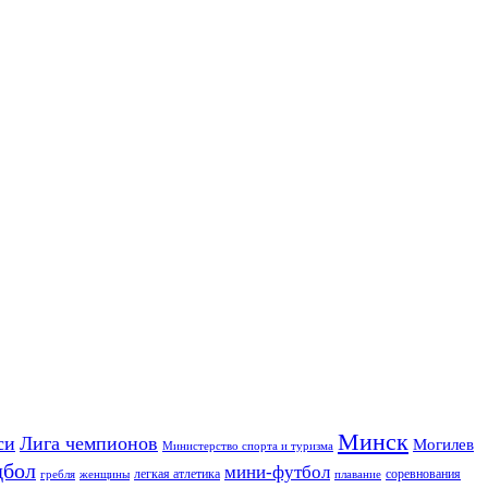
Минск
си
Лига чемпионов
Могилев
Министерство спорта и туризма
дбол
мини-футбол
легкая атлетика
соревнования
гребля
женщины
плавание