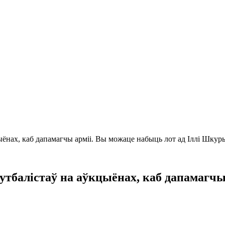
цыёнах, каб дапамагчы арміі. Вы можаце набыць лот ад Іллі Шкур
утбалістаў на аўкцыёнах, каб дапамагчы 