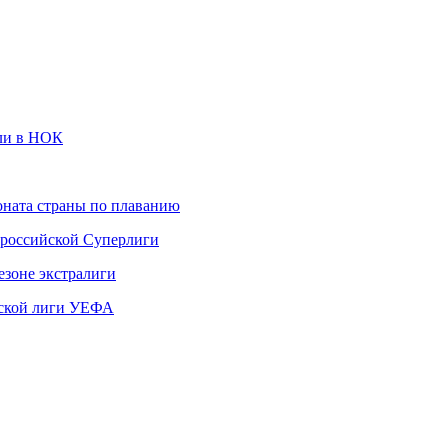
али в НОК
ната страны по плаванию
 российской Суперлиги
езоне экстралиги
ской лиги УЕФА