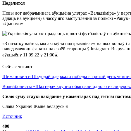
Поделится
Новы лот дабрачыннага аўкцыёна ультрас «Валадзіміра» ў партн
аддаць на аўкцыён) з часоў яго выступлення за польскі «Ракув».
«Дынама»
«З пачатку вайны, мы актыўна падтрымліваем нашых воінаў і люд
паведамляюць фанаты на сваёй старонцы ў Instagram. Выручаны
аўкцыёну 11.09.22 у 21:00⌛️
Сейчас читают
Шиманович и Шкурдай одержали победы в третий день чемп
Волейболисты «Шахтера» крупно обыграли одного из лидеро
Сваю суму стаўкі пакідайце ў каментарах пад
гэтым пастом
Слава Украіне! Жыве Беларусь ✊
Источник
400