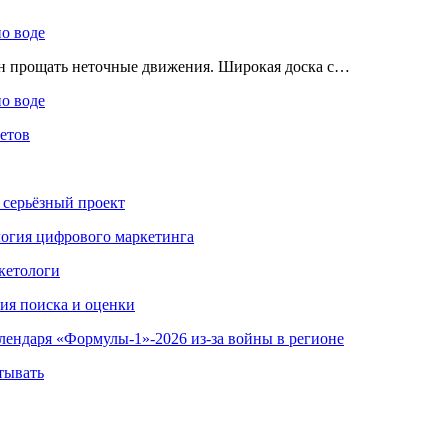
по воде
ен прощать неточные движения. Широкая доска с…
по воде
етов
 серьёзный проект
ология цифрового маркетинга
кетологи
гия поиска и оценки
алендаря «Формулы-1»-2026 из-за войны в регионе
тывать