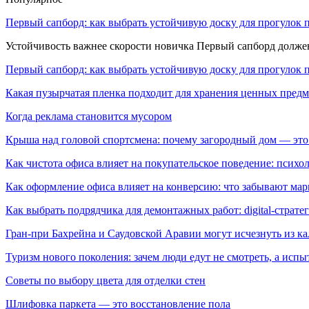
Первый сапборд: как выбрать устойчивую доску для прогулок 
Устойчивость важнее скорости новичка Первый сапборд долж
Первый сапборд: как выбрать устойчивую доску для прогулок 
Какая пузырчатая пленка подходит для хранения ценных предм
Когда реклама становится мусором
Крыша над головой спортсмена: почему загородный дом — это
Как чистота офиса влияет на покупательское поведение: псих
Как оформление офиса влияет на конверсию: что забывают мар
Как выбрать подрядчика для демонтажных работ: digital-страте
Гран-при Бахрейна и Саудовской Аравии могут исчезнуть из к
Туризм нового поколения: зачем люди едут не смотреть, а испы
Советы по выбору цвета для отделки стен
Шлифовка паркета — это восстановление пола