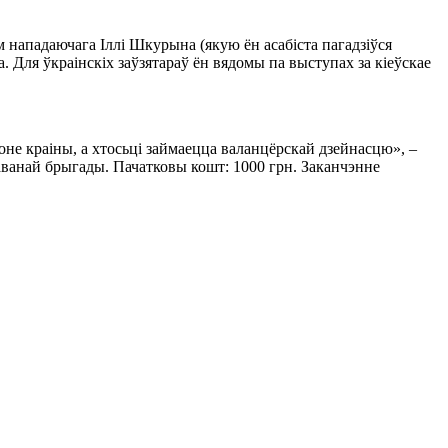
 нападаючага Іллі Шкурына (якую ён асабіста пагадзіўся
. Для ўкраінскіх заўзятараў ён вядомы па выступах за кіеўскае
оне краіны, а хтосьці займаецца валанцёрскай дзейнасцю», –
аванай брыгады. Пачатковы кошт: 1000 грн. Заканчэнне