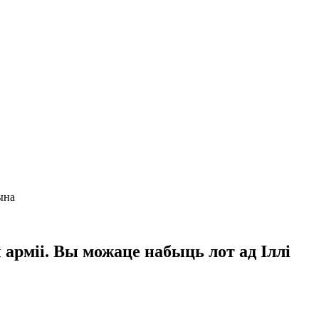
ына
арміі. Вы можаце набыць лот ад Іллі