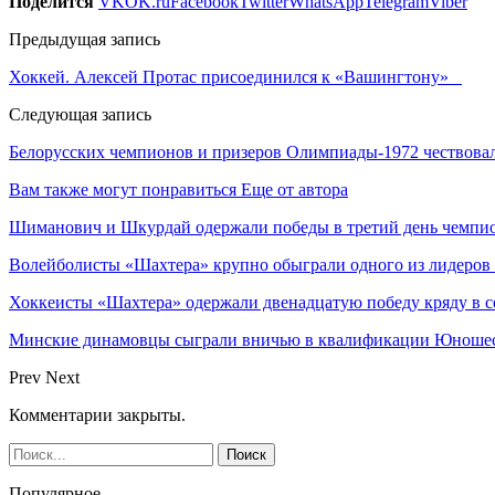
Поделится
VK
OK.ru
Facebook
Twitter
WhatsApp
Telegram
Viber
Предыдущая запись
Хоккей. Алексей Протас присоединился к «Вашингтону»
Следующая запись
Белорусских чемпионов и призеров Олимпиады-1972 чествов
Вам также могут понравиться
Еще от автора
Шиманович и Шкурдай одержали победы в третий день чемпио
Волейболисты «Шахтера» крупно обыграли одного из лидеров
Хоккеисты «Шахтера» одержали двенадцатую победу кряду в с
Минские динамовцы сыграли вничью в квалификации Юноше
Prev
Next
Комментарии закрыты.
Популярное