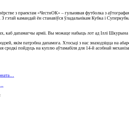
ёрстве з праектам «ЧестнОК» – гульнявая футболка з аўтографам
 З гэтай камандай ён станавіўся ўладальнікам Кубка і Суперкубка
зей, якім патрэбна дапамога. Хтосьці з нас знаходзіцца на абар
я сродкі пойдуць на куплю аўтамабіля для 14-й асобнай механіз
ионата…
в…
: