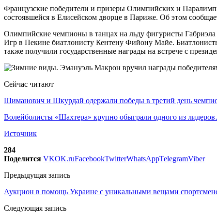
Французские победители и призеры Олимпийских и Паралимпи
состоявшейся в Елисейском дворце в Париже. Об этом сообщае
Олимпийские чемпионы в танцах на льду фигуристы Габриэла 
Игр в Пекине биатлонисту Кентену Фийону Майе. Биатлонисты
также получили государственные награды на встрече с президе
Сейчас читают
Шиманович и Шкурдай одержали победы в третий день чемп
Волейболисты «Шахтера» крупно обыграли одного из лидеро
Источник
284
Поделится
VK
OK.ru
Facebook
Twitter
WhatsApp
Telegram
Viber
Предыдущая запись
Аукцион в помощь Украине с уникальными вещами спортсменов
Следующая запись