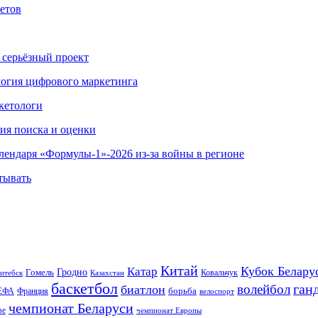
етов
 серьёзный проект
ология цифрового маркетинга
кетологи
гия поиска и оценки
алендаря «Формулы-1»-2026 из-за войны в регионе
тывать
Китай
Кубок Белару
Катар
Гомель
Гродно
Казахстан
Ковальчук
итебск
баскетбол
ган
волейбол
биатлон
борьба
ЕФА
Франция
велоспорт
чемпионат Беларуси
ве
чемпионат Европы