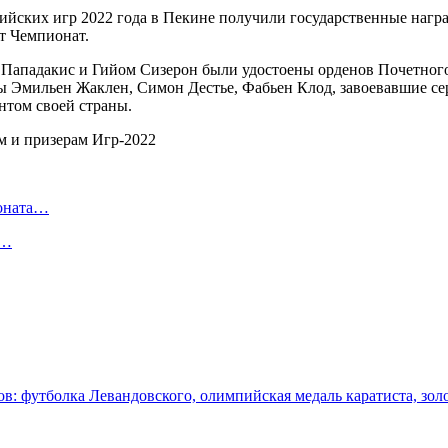
йских игр 2022 года в Пекине получили государственные нагр
т Чемпионат.
Пападакис и Гийом Сизерон были удостоены орденов Почетного
 Эмильен Жаклен, Симон Дестье, Фабьен Клод, завоевавшие сер
нтом своей страны.
ионата…
в…
: футболка Левандовского, олимпийская медаль каратиста, зол