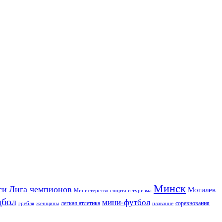
Минск
си
Лига чемпионов
Могилев
Министерство спорта и туризма
дбол
мини-футбол
легкая атлетика
соревнования
гребля
женщины
плавание