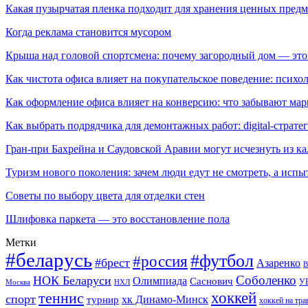
Какая пузырчатая пленка подходит для хранения ценных предм
Когда реклама становится мусором
Крыша над головой спортсмена: почему загородный дом — это
Как чистота офиса влияет на покупательское поведение: псих
Как оформление офиса влияет на конверсию: что забывают мар
Как выбрать подрядчика для демонтажных работ: digital-страте
Гран-при Бахрейна и Саудовской Аравии могут исчезнуть из к
Туризм нового поколения: зачем люди едут не смотреть, а испы
Советы по выбору цвета для отделки стен
Шлифовка паркета — это восстановление пола
Метки
#беларусь
#футбол
#россия
#брест
Азаренко
В
Соболенко
НОК Беларуси
Олимпиада
Саснович
У
Москва
НХЛ
хоккей
теннис
спорт
хк Динамо-Минск
турнир
хоккей на тра