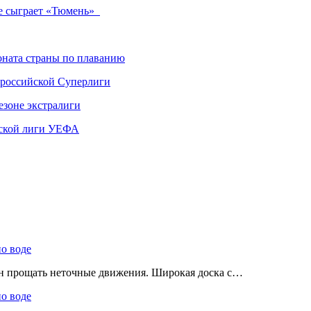
не сыграет «Тюмень»
ната страны по плаванию
 российской Суперлиги
езоне экстралиги
ской лиги УЕФА
по воде
ен прощать неточные движения. Широкая доска с…
по воде