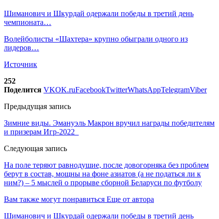
Шиманович и Шкурдай одержали победы в третий день
чемпионата…
Волейболисты «Шахтера» крупно обыграли одного из
лидеров…
Источник
252
Поделится
VK
OK.ru
Facebook
Twitter
WhatsApp
Telegram
Viber
Предыдущая запись
Зимние виды. Эмануэль Макрон вручил награды победителям
и призерам Игр-2022
Следующая запись
На поле теряют равнодушие, после довогорняка без проблем
берут в состав, мощны на фоне азиатов (а не податься ли к
ним?) – 5 мыслей о прорыве сборной Беларуси по футболу
Вам также могут понравиться
Еще от автора
Шиманович и Шкурдай одержали победы в третий день