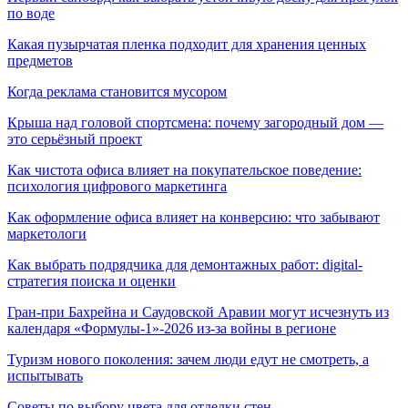
по воде
Какая пузырчатая пленка подходит для хранения ценных
предметов
Когда реклама становится мусором
Крыша над головой спортсмена: почему загородный дом —
это серьёзный проект
Как чистота офиса влияет на покупательское поведение:
психология цифрового маркетинга
Как оформление офиса влияет на конверсию: что забывают
маркетологи
Как выбрать подрядчика для демонтажных работ: digital-
стратегия поиска и оценки
Гран-при Бахрейна и Саудовской Аравии могут исчезнуть из
календаря «Формулы-1»-2026 из-за войны в регионе
Туризм нового поколения: зачем люди едут не смотреть, а
испытывать
Советы по выбору цвета для отделки стен