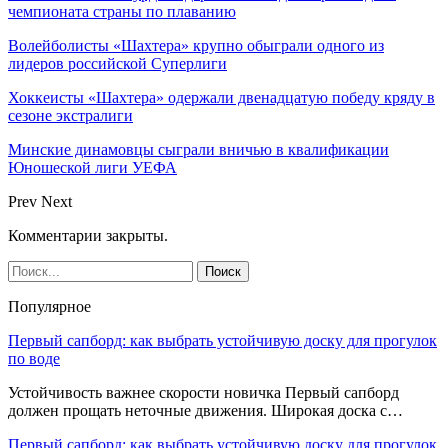
чемпионата страны по плаванию
Волейболисты «Шахтера» крупно обыграли одного из
лидеров российской Суперлиги
Хоккеисты «Шахтера» одержали двенадцатую победу кряду в
сезоне экстралиги
Минские динамовцы сыграли вничью в квалификации
Юношеской лиги УЕФА
Prev
Next
Комментарии закрыты.
Популярное
Первый сапборд: как выбрать устойчивую доску для прогулок
по воде
Устойчивость важнее скорости новичка Первый сапборд
должен прощать неточные движения. Широкая доска с…
Первый сапборд: как выбрать устойчивую доску для прогулок