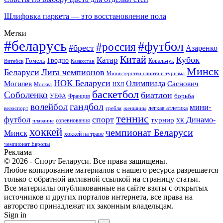
Шлифовка паркета — это восстановление пола
Метки
#беларусь
#футбол
#россия
#брест
Азаренко
Китай
Кубок
Катар
Гомель
Гродно
Казахстан
Ковальчук
Витебск
Минск
Беларуси
Лига чемпионов
Министерство спорта и туризма
НОК Беларуси
Олимпиада
Могилев
Саснович
Москва
НХЛ
баскетбол
Соболенко
биатлон
борьба
УЕФА
Франция
гандбол
волейбол
мини-
легкая атлетика
гребля
женщины
велоспорт
теннис
спорт
футбол
хк Динамо-
турнир
соревнования
плавание
хоккей
чемпионат Беларуси
Минск
хоккей на траве
чемпионат Европы
Реклама
© 2026 - Спорт Беларуси. Все права защищены.
Любое копирование материалов с нашего ресурса разрешается
только с обратной активной ссылкой на страницу статьи.
Все материалы опубликованные на сайте взяты с открытых
источников и других порталов интернета, все права на
авторство принадлежат их законным владельцам.
Sign in