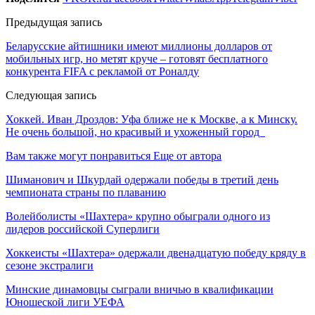
Предыдущая запись
Беларусские айтишники имеют миллионы долларов от
мобильных игр, но метят круче – готовят бесплатного
конкурента FIFA с рекламой от Роналду
Следующая запись
Хоккей. Иван Дроздов: Уфа ближе не к Москве, а к Минску.
Не очень большой, но красивый и ухоженный город
Вам также могут понравиться
Еще от автора
Шиманович и Шкурдай одержали победы в третий день
чемпионата страны по плаванию
Волейболисты «Шахтера» крупно обыграли одного из
лидеров российской Суперлиги
Хоккеисты «Шахтера» одержали двенадцатую победу кряду в
сезоне экстралиги
Минские динамовцы сыграли вничью в квалификации
Юношеской лиги УЕФА