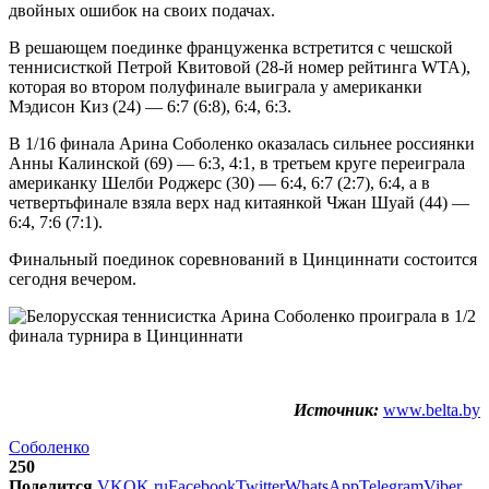
двойных ошибок на своих подачах.
В решающем поединке француженка встретится с чешской
теннисисткой Петрой Квитовой (28-й номер рейтинга WTA),
которая во втором полуфинале выиграла у американки
Мэдисон Киз (24) — 6:7 (6:8), 6:4, 6:3.
В 1/16 финала Арина Соболенко оказалась сильнее россиянки
Анны Калинской (69) — 6:3, 4:1, в третьем круге переиграла
американку Шелби Роджерс (30) — 6:4, 6:7 (2:7), 6:4, а в
четвертьфинале взяла верх над китаянкой Чжан Шуай (44) —
6:4, 7:6 (7:1).
Финальный поединок соревнований в Цинциннати состоится
сегодня вечером.
Источник:
www.belta.by
Соболенко
250
Поделится
VK
OK.ru
Facebook
Twitter
WhatsApp
Telegram
Viber