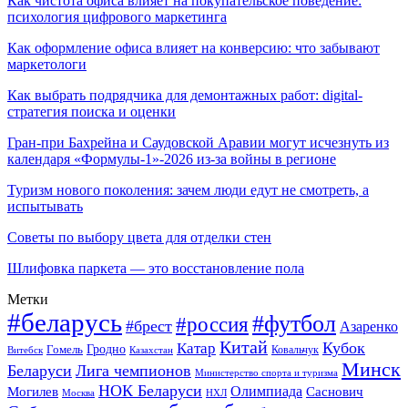
Как чистота офиса влияет на покупательское поведение:
психология цифрового маркетинга
Как оформление офиса влияет на конверсию: что забывают
маркетологи
Как выбрать подрядчика для демонтажных работ: digital-
стратегия поиска и оценки
Гран-при Бахрейна и Саудовской Аравии могут исчезнуть из
календаря «Формулы-1»-2026 из-за войны в регионе
Туризм нового поколения: зачем люди едут не смотреть, а
испытывать
Советы по выбору цвета для отделки стен
Шлифовка паркета — это восстановление пола
Метки
#беларусь
#футбол
#россия
#брест
Азаренко
Китай
Кубок
Катар
Гомель
Гродно
Казахстан
Ковальчук
Витебск
Минск
Беларуси
Лига чемпионов
Министерство спорта и туризма
НОК Беларуси
Олимпиада
Могилев
Саснович
Москва
НХЛ