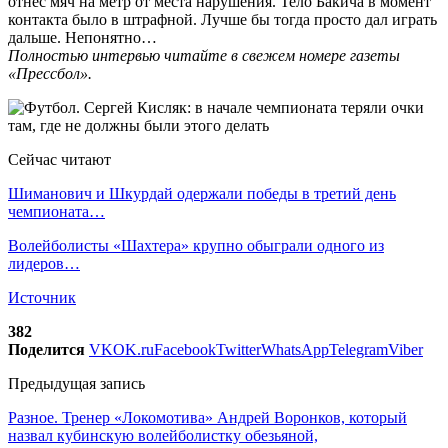
отнес мяч на метр от места нарушения. Тело Бакича в момент
контакта было в штрафной. Лучше бы тогда просто дал играть
дальше. Непонятно…
Полностью интервью читайте в свежем номере газеты
«Прессбол».
Сейчас читают
Шиманович и Шкурдай одержали победы в третий день
чемпионата…
Волейболисты «Шахтера» крупно обыграли одного из
лидеров…
Источник
382
Поделится
VK
OK.ru
Facebook
Twitter
WhatsApp
Telegram
Viber
Предыдущая запись
Разное. Тренер «Локомотива» Андрей Воронков, который
назвал кубинскую волейболистку обезьяной,