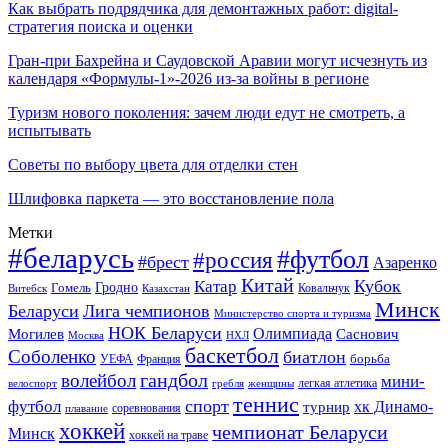
Как выбрать подрядчика для демонтажных работ: digital-
стратегия поиска и оценки
Гран-при Бахрейна и Саудовской Аравии могут исчезнуть из
календаря «Формулы-1»-2026 из-за войны в регионе
Туризм нового поколения: зачем люди едут не смотреть, а
испытывать
Советы по выбору цвета для отделки стен
Шлифовка паркета — это восстановление пола
Метки
#беларусь
#футбол
#россия
#брест
Азаренко
Китай
Кубок
Катар
Гомель
Гродно
Казахстан
Ковальчук
Витебск
Минск
Беларуси
Лига чемпионов
Министерство спорта и туризма
НОК Беларуси
Олимпиада
Могилев
Саснович
Москва
НХЛ
баскетбол
Соболенко
биатлон
борьба
УЕФА
Франция
гандбол
волейбол
мини-
легкая атлетика
гребля
женщины
велоспорт
теннис
спорт
футбол
хк Динамо-
турнир
соревнования
плавание
хоккей
чемпионат Беларуси
Минск
хоккей на траве