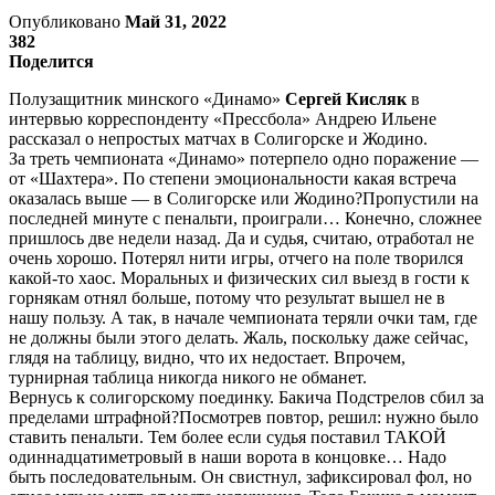
Опубликовано
Май 31, 2022
382
Поделится
Полузащитник минского «Динамо»
Сергей Кисляк
в
интервью корреспонденту «Прессбола» Андрею Ильене
рассказал о непростых матчах в Солигорске и Жодино.
За треть чемпионата «Динамо» потерпело одно поражение —
от «Шахтера». По степени эмоциональности какая встреча
оказалась выше — в Солигорске или Жодино?Пропустили на
последней минуте с пенальти, проиграли… Конечно, сложнее
пришлось две недели назад. Да и судья, считаю, отработал не
очень хорошо. Потерял нити игры, отчего на поле творился
какой-то хаос. Моральных и физических сил выезд в гости к
горнякам отнял больше, потому что результат вышел не в
нашу пользу. А так, в начале чемпионата теряли очки там, где
не должны были этого делать. Жаль, поскольку даже сейчас,
глядя на таблицу, видно, что их недостает. Впрочем,
турнирная таблица никогда никого не обманет.
Вернусь к солигорскому поединку. Бакича Подстрелов сбил за
пределами штрафной?Посмотрев повтор, решил: нужно было
ставить пенальти. Тем более если судья поставил ТАКОЙ
одиннадцатиметровый в наши ворота в концовке… Надо
быть последовательным. Он свистнул, зафиксировал фол, но