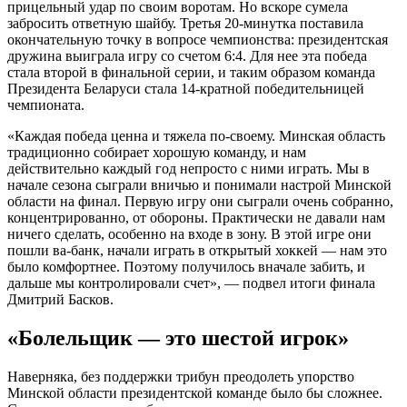
прицельный удар по своим воротам. Но вскоре сумела
забросить ответную шайбу. Третья 20-минутка поставила
окончательную точку в вопросе чемпионства: президентская
дружина выиграла игру со счетом 6:4. Для нее эта победа
стала второй в финальной серии, и таким образом команда
Президента Беларуси стала 14-кратной победительницей
чемпионата.
«Каждая победа ценна и тяжела по-своему. Минская область
традиционно собирает хорошую команду, и нам
действительно каждый год непросто с ними играть. Мы в
начале сезона сыграли вничью и понимали настрой Минской
области на финал. Первую игру они сыграли очень собранно,
концентрированно, от обороны. Практически не давали нам
ничего сделать, особенно на входе в зону. В этой игре они
пошли ва-банк, начали играть в открытый хоккей — нам это
было комфортнее. Поэтому получилось вначале забить, и
дальше мы контролировали счет», — подвел итоги финала
Дмитрий Басков.
«Болельщик — это шестой игрок»
Наверняка, без поддержки трибун преодолеть упорство
Минской области президентской команде было бы сложнее.