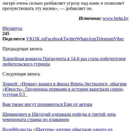
лагере очень сильно разбавляет угрозу над нами и позволяет
прочувствовать эту жизнь», — добавляет он.
Источник:
www.belta.by
#беларусь
245
Поделится
VK
OK.ru
Facebook
Twitter
WhatsApp
Telegram
Viber
Предыдущая запись
Хоккейная команда Президента в 14-й раз стала победителем
любительского турнира
Следующая запись
Хоккей. «Неман» вышел в финал Betera-Экстралиги, обыграв
«Юность». Гродненцы первыми в истории выиграли серию,
уступая 0:3
Вам также могут понравиться
Еще от автора
Шиманович и Шкурдай одержали победы в третий день
чемпионата страны по плаванию
Волейболисты «Шахтера» крупно обыграли одного из