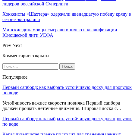
лидеров российской Суперлиги
Хоккеисты «Шахтера» одержали двенадцатую победу кряду в
сезоне экстралиги
Минские динамовцы сыграли вничью в квалификации
Юношеской лиги УЕФА
Prev
Next
Комментарии закрыты.
Популярное
Первый сапборд: как выбрать устойчивую доску для прогулок
по воде
Устойчивость важнее скорости новичка Первый сапборд
должен прощать неточные движения. Широкая доска с…
Первый сапборд: как выбрать устойчивую доску для прогулок
по воде
Какая пузырчатая пленка подходит для хранения ценных