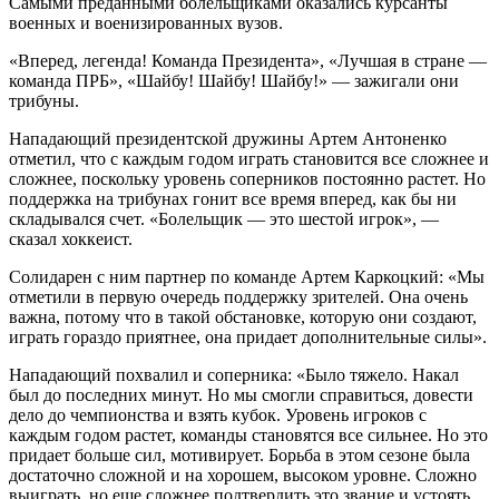
Самыми преданными болельщиками оказались курсанты
военных и военизированных вузов.
«Вперед, легенда! Команда Президента», «Лучшая в стране —
команда ПРБ», «Шайбу! Шайбу! Шайбу!» — зажигали они
трибуны.
Нападающий президентской дружины Артем Антоненко
отметил, что с каждым годом играть становится все сложнее и
сложнее, поскольку уровень соперников постоянно растет. Но
поддержка на трибунах гонит все время вперед, как бы ни
складывался счет. «Болельщик — это шестой игрок», —
сказал хоккеист.
Солидарен с ним партнер по команде Артем Каркоцкий: «Мы
отметили в первую очередь поддержку зрителей. Она очень
важна, потому что в такой обстановке, которую они создают,
играть гораздо приятнее, она придает дополнительные силы».
Нападающий похвалил и соперника: «Было тяжело. Накал
был до последних минут. Но мы смогли справиться, довести
дело до чемпионства и взять кубок. Уровень игроков с
каждым годом растет, команды становятся все сильнее. Но это
придает больше сил, мотивирует. Борьба в этом сезоне была
достаточно сложной и на хорошем, высоком уровне. Сложно
выиграть, но еще сложнее подтвердить это звание и устоять