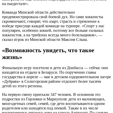
на пьедестале».
Команда Минской области действительно
продемонстрировала свой боевой дух. Но сами хоккеисты
скромничают, говорят, что азарт, страсть и стремление к
победе присущи каждой команде на турнире. «Спорт у нас
популярен, особенно хоккей, поэтому все больше сильных
хоккеистов, а на трибунах всегда много болельщиков», —
сказал игрок из Минской области Максим Слыш.
«Возможность увидеть, что такое
жизнь»
Финальную игру посетили и дети из Донбасса — сейчас они
находятся на отдыхе в Беларуси. По поручению главы
государства в апреле — мае в детском оздоровительном лагере
«Дубрава» в Солигорском районе отдохнет более тысячи
детей из этого региона.
На первую смену приехали 347 человек. В основном это
подростки из Горловки и Мариуполя: дети из малоимущих,
многодетных семей, семей, где дети воспитываются одним
родителем или находятся под опекой. Также в их числе
воспитанники детского дома из города Антрацит. По словам