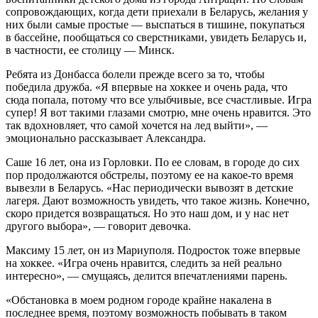
сопровождающих, когда дети приехали в Беларусь, желания у
них были самые простые — выспаться в тишине, покупаться
в бассейне, пообщаться со сверстниками, увидеть Беларусь и,
в частности, ее столицу — Минск.
Ребята из Донбасса болели прежде всего за то, чтобы
победила дружба. «Я впервые на хоккее и очень рада, что
сюда попала, потому что все улыбчивые, все счастливые. Игра
супер! Я вот такими глазами смотрю, мне очень нравится. Это
так вдохновляет, что самой хочется на лед выйти», —
эмоционально рассказывает Александра.
Саше 16 лет, она из Горловки. По ее словам, в городе до сих
пор продолжаются обстрелы, поэтому ее на какое-то время
вывезли в Беларусь. «Нас периодически вывозят в детские
лагеря. Дают возможность увидеть, что такое жизнь. Конечно,
скоро придется возвращаться. Но это наш дом, и у нас нет
другого выбора», — говорит девочка.
Максиму 15 лет, он из Мариуполя. Подросток тоже впервые
на хоккее. «Игра очень нравится, следить за ней реально
интересно», — смущаясь, делится впечатлениями парень.
«Обстановка в моем родном городе крайне накалена в
последнее время, поэтому возможность побывать в таком