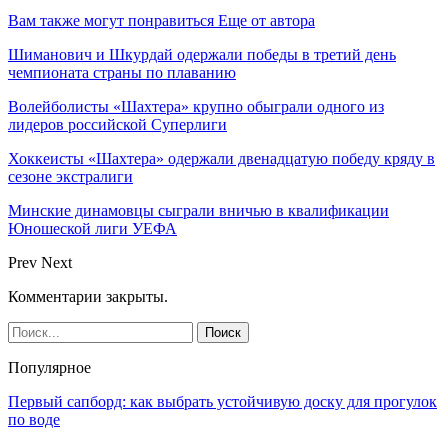
Вам также могут понравиться
Еще от автора
Шиманович и Шкурдай одержали победы в третий день
чемпионата страны по плаванию
Волейболисты «Шахтера» крупно обыграли одного из
лидеров российской Суперлиги
Хоккеисты «Шахтера» одержали двенадцатую победу кряду в
сезоне экстралиги
Минские динамовцы сыграли вничью в квалификации
Юношеской лиги УЕФА
Prev
Next
Комментарии закрыты.
Популярное
Первый сапборд: как выбрать устойчивую доску для прогулок
по воде