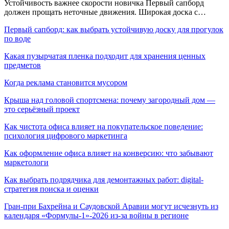
Устойчивость важнее скорости новичка Первый сапборд
должен прощать неточные движения. Широкая доска с…
Первый сапборд: как выбрать устойчивую доску для прогулок
по воде
Какая пузырчатая пленка подходит для хранения ценных
предметов
Когда реклама становится мусором
Крыша над головой спортсмена: почему загородный дом —
это серьёзный проект
Как чистота офиса влияет на покупательское поведение:
психология цифрового маркетинга
Как оформление офиса влияет на конверсию: что забывают
маркетологи
Как выбрать подрядчика для демонтажных работ: digital-
стратегия поиска и оценки
Гран-при Бахрейна и Саудовской Аравии могут исчезнуть из
календаря «Формулы-1»-2026 из-за войны в регионе