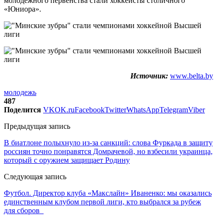
молодежного первенства стали хоккеисты столичного
«Юниора».
Источник:
www.belta.by
молодежь
487
Поделится
VK
OK.ru
Facebook
Twitter
WhatsApp
Telegram
Viber
Предыдущая запись
В биатлоне полыхнуло из-за санкций: слова Фуркада в защиту
россиян точно понравятся Домрачевой, но взбесили украинца,
который с оружием защищает Родину
Следующая запись
Футбол. Директор клуба «Макслайн» Иваненко: мы оказались
единственным клубом первой лиги, кто выбрался за рубеж
для сборов