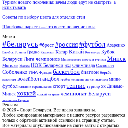
Туризм нового поколения: зачем люди едут не смотреть, а
испытывать
Советы по выбору цвета для отделки стен
Шлифовка паркета — это восстановление пола
Метки
#беларусь
#футбол
#россия
#брест
Азаренко
Китай
Кубок
Катар
Гомель
Гродно
Казахстан
Ковальчук
Витебск
Минск
Беларуси
Лига чемпионов
Министерство спорта и туризма
НОК Беларуси
Олимпиада
Могилев
Саснович
Москва
НХЛ
баскетбол
Соболенко
биатлон
борьба
УЕФА
Франция
гандбол
волейбол
мини-
легкая атлетика
гребля
женщины
велоспорт
теннис
спорт
футбол
хк Динамо-
турнир
соревнования
плавание
хоккей
чемпионат Беларуси
Минск
хоккей на траве
чемпионат Европы
Реклама
© 2026 - Спорт Беларуси. Все права защищены.
Любое копирование материалов с нашего ресурса разрешается
только с обратной активной ссылкой на страницу статьи.
Все материалы опубликованные на сайте взяты с открытых